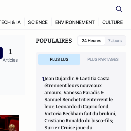
TECH & IA
SCIENCE
ENVIRONNEMENT
CULTURE
POPULAIRES
24 Heures
7 Jours
1
PLUS LUS
PLUS PARTAGES
Articles
1
Jean Dujardin & Laetitia Casta
étrennent leurs nouveaux
amours, Vanessa Paradis &
Samuel Benchetrit enterrent le
leur; Leonardo di Caprio fond,
Victoria Beckham fait du brukini,
Cristiano Ronaldo du bisco-fils;
Suri ex Cruise joue du