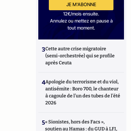
JE M'ABONNE
12€/mois ensuite.
Annulez ou mettez en pause à
tout moment.
3
Cette autre crise migratoire
(semi-orchestrée) qui se profile
après Ceuta
4
Apologie du terrorisme et du viol,
antisémite : Boro 700, le chanteur
à cagoule de l’un des tubes de l’été
2026
5
« Sionistes, hors des Facs »,
soutien au Hamas : du GUD à LFI,