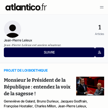
1
Articles
Jean-Pierre Leleux
Jean-Pierre Leleux est ancien sénateur.
SUIVRE
PROJET DE LOI BIOETHIQUE
Monsieur le Président de la
République : entendez la voix
de la sagesse !
Geneviève de Galard
,
Bruno Durieux
,
Jacques Godfrain
,
Françoise Hostalier
,
Charles Millon
,
Jean-Pierre Leleux
,