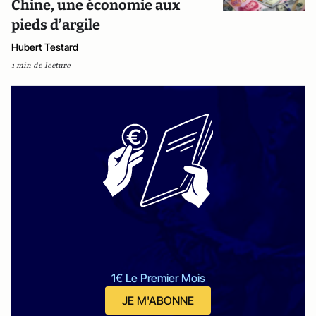
Chine, une économie aux
pieds d’argile
Hubert Testard
1 min de lecture
1€ Le Premier Mois
JE M'ABONNE