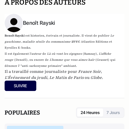
A PROPOS DES AUTEURS
Benoît Rayski
Benoît Rayski
est historien, écrivain et journaliste. Il vient de publier
Le
avec
gauchisme, maladie sénile du communisme
Atlantico Editions et
Eyrolles E-books.
Il est également l'auteur de
Là où vont les cigognes
(Ramsay),
L'affiche
rouge
(Denoël), ou encore de
L'homme que vous aimez haïr
(Grasset)
qui
dénonce l' "anti-sarkozysme primaire" ambiant.
Il a travaillé comme journaliste pour
France Soir
,
L'Événement du jeudi
,
Le Matin de Paris
ou
Globe
.
SUIVRE
POPULAIRES
24 Heures
7 Jours