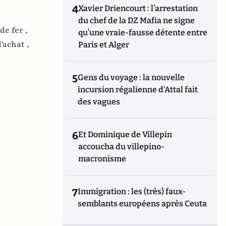
4
Xavier Driencourt : l’arrestation
du chef de la DZ Mafia ne signe
de fer ,
qu’une vraie-fausse détente entre
'achat ,
Paris et Alger
5
Gens du voyage : la nouvelle
incursion régalienne d'Attal fait
des vagues
6
Et Dominique de Villepin
accoucha du villepino-
macronisme
7
Immigration : les (très) faux-
semblants européens après Ceuta