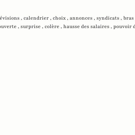
évisions ,
calendrier ,
choix ,
annonces ,
syndicats ,
bras 
ouverte ,
surprise ,
colère ,
hausse des salaires ,
pouvoir d