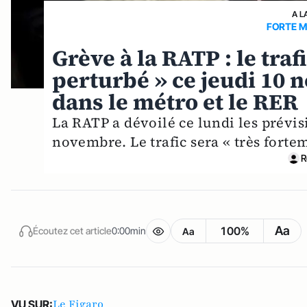
A L
FORTE M
Grève à la RATP : le traf
perturbé » ce jeudi 10 
dans le métro et le RER
La RATP a dévoilé ce lundi les prévis
novembre. Le trafic sera « très forte
R
Aa
100%
Écoutez cet article
0:00min
Aa
Le Figaro
VU SUR: