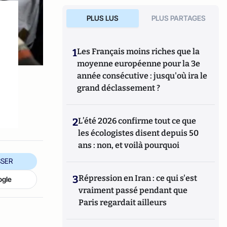
PLUS LUS
PLUS PARTAGES
1
Les Français moins riches que la
moyenne européenne pour la 3e
année consécutive : jusqu'où ira le
grand déclassement ?
2
L’été 2026 confirme tout ce que
les écologistes disent depuis 50
ans : non, et voilà pourquoi
SER
3
Répression en Iran : ce qui s'est
ogle
vraiment passé pendant que
Paris regardait ailleurs