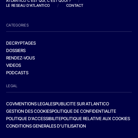
ATLANTICO C'EST QUI, C'EST QUOI ?
/
LE RESEAU D'ATLANTICO
/
CONTACT
CATEGORIES
DECRYPTAGES
DOSSIERS
RENDEZ-VOUS
VIDEOS
PODCASTS
LEGAL
CGV
MENTIONS LEGALES
PUBLICITE SUR ATLANTICO
GESTION DES COOKIES
POLITIQUE DE CONFIDENTIALITE
POLITIQUE D’ACCESSIBILITE
POLITIQUE RELATIVE AUX COOKIES
CONDITIONS GENERALES D’UTILISATION