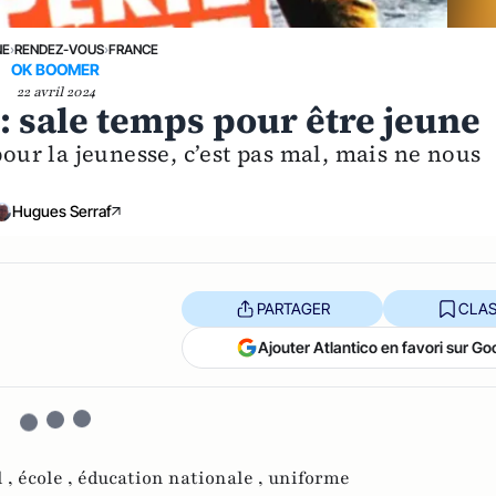
NE
›
RENDEZ-VOUS
›
FRANCE
OK BOOMER
22 avril 2024
: sale temps pour être jeune
pour la jeunesse, c’est pas mal, mais ne nous
Hugues Serraf
PARTAGER
CLAS
Ajouter Atlantico en favori sur Go
l ,
école ,
éducation nationale ,
uniforme