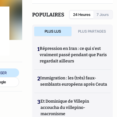
POPULAIRES
24 Heures
7 Jours
PLUS LUS
PLUS PARTAGES
1
Répression en Iran : ce qui s'est
vraiment passé pendant que Paris
regardait ailleurs
SER
2
Immigration : les (très) faux-
ogle
semblants européens après Ceuta
3
Et Dominique de Villepin
accoucha du villepino-
macronisme