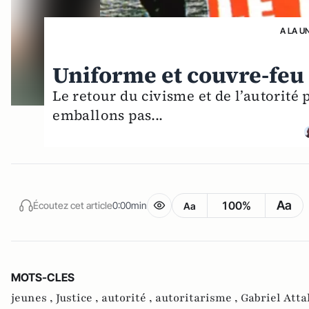
A LA U
Uniforme et couvre-feu 
Le retour du civisme et de l’autorité 
emballons pas...
Aa
100%
Écoutez cet article
0:00min
Aa
MOTS-CLES
jeunes ,
Justice ,
autorité ,
autoritarisme ,
Gabriel Atta