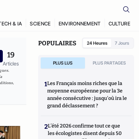
TECH & IA
SCIENCE
ENVIRONNEMENT
CULTURE
POPULAIRES
24 Heures
7 Jours
19
PLUS LUS
PLUS PARTAGES
Articles
ques.
la
ditions,
1
Les Français moins riches que la
moyenne européenne pour la 3e
année consécutive : jusqu'où ira le
grand déclassement ?
2
L’été 2026 confirme tout ce que
les écologistes disent depuis 50