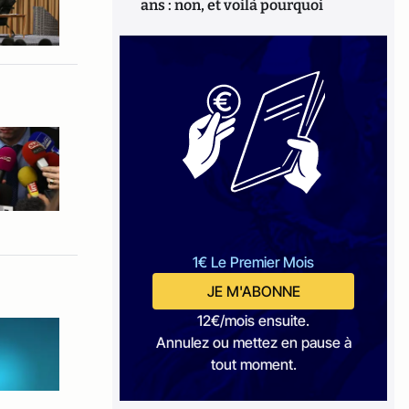
ans : non, et voilà pourquoi
1€ Le Premier Mois
JE M'ABONNE
12€/mois ensuite.
Annulez ou mettez en pause à
tout moment.