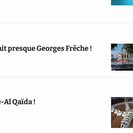
ait presque Georges Frêche !
-Al Qaïda !