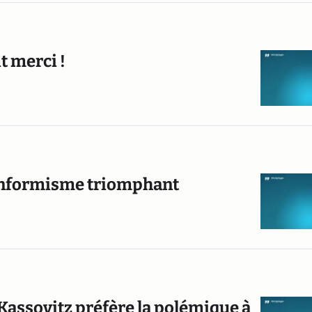
t merci !
 conformisme triomphant
 Kassovitz préfère la polémique à