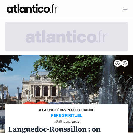
A LA UNE
›
DÉCRYPTAGES
›
FRANCE
PERE SPIRITUEL
16 février 2012
Languedoc-Roussillon : on