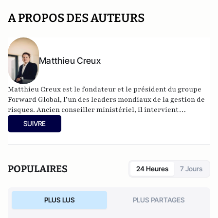
A PROPOS DES AUTEURS
Matthieu Creux
Matthieu Creux est le fondateur et le président du groupe
Forward Global, l’un des leaders mondiaux de la gestion de
risques. Ancien conseiller ministériel, il intervient
aujourd’hui sur des problématiques de gestion de l’hostilité
SUIVRE
et de lutte contre la criminalité. Il est l’auteur des
livres
Cyberdjihadisme, quand Internet repousse les
frontières du champ de bataille
(VA Editions, 2020) et
La
fabrique de la propagande terroriste
(Hermann, 2024).
POPULAIRES
24 Heures
7 Jours
PLUS LUS
PLUS PARTAGES