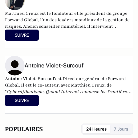
Matthieu Creux est le fondateur et le président du groupe
Forward Global, l’un des leaders mondiaux de la gestion de
risques. Ancien conseiller ministériel, il intervient
aujourd’hui sur des problématiques de gestion de l’hostilité
SUIVRE
et de lutte contre la criminalité. Il est l’auteur des
livres
Cyberdjihadisme, quand Internet repousse les
frontières du champ de bataille
(VA Editions, 2020) et
La
fabrique de la propagande terroriste
(Hermann, 2024).
Antoine Violet-Surcouf
Antoine Violet-Surcouf
est Directeur général de Forward
Global. Il est le co-auteur, avec Matthieu Creux, de
"
Cyberdjihadisme, Quand Internet repousse les frontières
du champ de bataille
" (VA Editions, octobre 2019).
SUIVRE
POPULAIRES
24 Heures
7 Jours