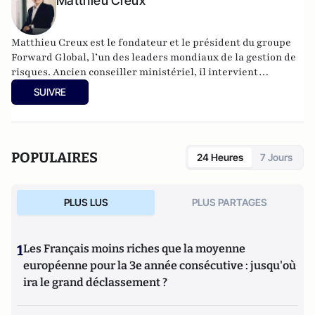
Matthieu Creux
Matthieu Creux est le fondateur et le président du groupe
Forward Global, l’un des leaders mondiaux de la gestion de
risques. Ancien conseiller ministériel, il intervient
aujourd’hui sur des problématiques de gestion de l’hostilité
SUIVRE
et de lutte contre la criminalité. Il est l’auteur des
livres
Cyberdjihadisme, quand Internet repousse les
frontières du champ de bataille
(VA Editions, 2020) et
La
fabrique de la propagande terroriste
(Hermann, 2024).
POPULAIRES
24 Heures
7 Jours
PLUS LUS
PLUS PARTAGES
1
Les Français moins riches que la moyenne
européenne pour la 3e année consécutive : jusqu'où
ira le grand déclassement ?