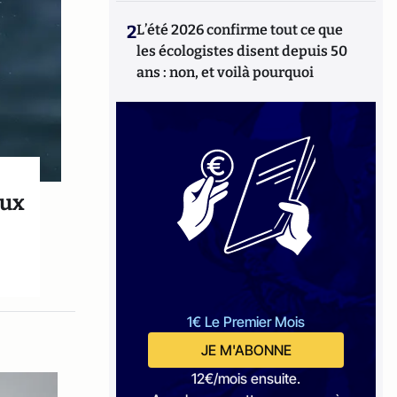
2
L’été 2026 confirme tout ce que
les écologistes disent depuis 50
ans : non, et voilà pourquoi
eux
1€ Le Premier Mois
JE M'ABONNE
12€/mois ensuite.