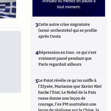
Annulez ou mettez en pause à
tout moment.
3
Cette autre crise migratoire
(semi-orchestrée) qui se profile
après Ceuta
4
Répression en Iran : ce qui s'est
vraiment passé pendant que
Paris regardait ailleurs
5
Le Point révèle ce qu'on sniffe à
l'Elysée, Marianne que Xavier Niel
hacke l'Etat; Le Nobel de la Paix
russe donne une leçon de
courage, l'ex PM australien une
leçon de réalisme sur la Chine, la