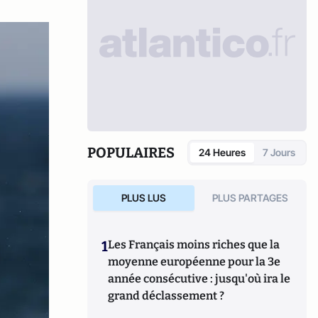
POPULAIRES
24 Heures
7 Jours
PLUS LUS
PLUS PARTAGES
1
Les Français moins riches que la
moyenne européenne pour la 3e
année consécutive : jusqu'où ira le
grand déclassement ?