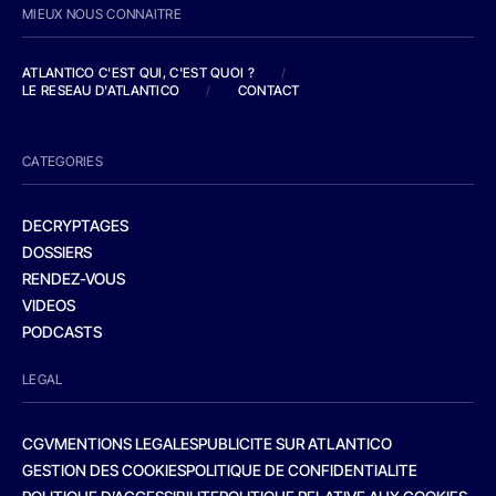
MIEUX NOUS CONNAITRE
ATLANTICO C'EST QUI, C'EST QUOI ?
/
LE RESEAU D'ATLANTICO
/
CONTACT
CATEGORIES
DECRYPTAGES
DOSSIERS
RENDEZ-VOUS
VIDEOS
PODCASTS
LEGAL
CGV
MENTIONS LEGALES
PUBLICITE SUR ATLANTICO
GESTION DES COOKIES
POLITIQUE DE CONFIDENTIALITE