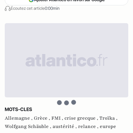
Écoutez cet article
0:00min
MOTS-CLES
Allemagne ,
Grèce ,
FMI ,
crise grecque ,
Troïka ,
Wolfgang Schäuble ,
austérité ,
relance ,
europe