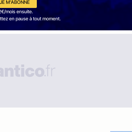
JE M'ABONNE
2€/mois ensuite.
ttez en pause à tout moment.