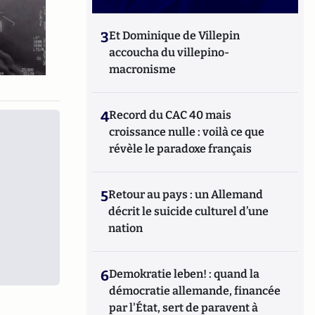
3
Et Dominique de Villepin
accoucha du villepino-
macronisme
4
Record du CAC 40 mais
croissance nulle : voilà ce que
révèle le paradoxe français
5
Retour au pays : un Allemand
décrit le suicide culturel d’une
nation
6
Demokratie leben! : quand la
démocratie allemande, financée
par l'État, sert de paravent à