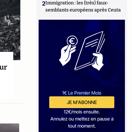
2
Immigration : les (très) faux-
semblants européens après Ceuta
our
1€ Le Premier Mois
JE M'ABONNE
12€/mois ensuite.
Annulez ou mettez en pause à
tout moment.