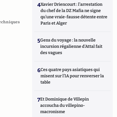
4
Xavier Driencourt : l’arrestation
du chef de la DZ Mafia ne signe
qu’une vraie-fausse détente entre
echniques
Paris et Alger
5
Gens du voyage : la nouvelle
incursion régalienne d'Attal fait
des vagues
6
Ces quatre pays asiatiques qui
misent sur l’IA pour renverser la
table
7
Et Dominique de Villepin
accoucha du villepino-
macronisme