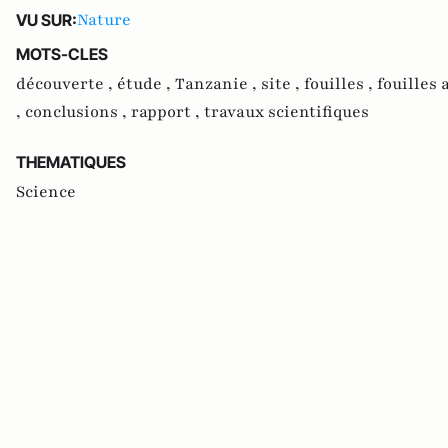
Nature
VU SUR:
MOTS-CLES
découverte ,
étude ,
Tanzanie ,
site ,
fouilles ,
fouilles 
,
conclusions ,
rapport ,
travaux scientifiques
THEMATIQUES
Science