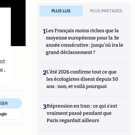
PLUS LUS
PLUS PARTAGES
1
Les Français moins riches que la
moyenne européenne pour la 3e
année consécutive : jusqu'où ira le
grand déclassement ?
nt
e.
2
L’été 2026 confirme tout ce que
les écologistes disent depuis 50
ans : non, et voilà pourquoi
SER
3
Répression en Iran : ce qui s'est
vraiment passé pendant que
ogle
Paris regardait ailleurs