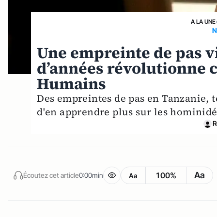
A LA UNE
N
Une empreinte de pas vi
d’années révolutionne ce
Humains
Des empreintes de pas en Tanzanie, 
d'en apprendre plus sur les hominidé
R
Aa
100%
Écoutez cet article
0:00min
Aa