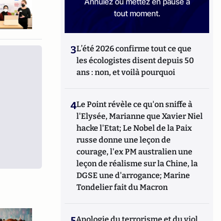
Annulez ou mettez en pause à
tout moment.
3
L’été 2026 confirme tout ce que
les écologistes disent depuis 50
ans : non, et voilà pourquoi
4
Le Point révèle ce qu'on sniffe à
l'Elysée, Marianne que Xavier Niel
hacke l'Etat; Le Nobel de la Paix
russe donne une leçon de
courage, l'ex PM australien une
leçon de réalisme sur la Chine, la
DGSE une d'arrogance; Marine
Tondelier fait du Macron
5
Apologie du terrorisme et du viol,