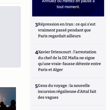
Annulez ou mettez en pause à
tout moment.
3
Répression en Iran : ce qui s'est
vraiment passé pendant que
Paris regardait ailleurs
4
Xavier Driencourt : l’arrestation
du chef de la DZ Mafia ne signe
qu’une vraie-fausse détente entre
Paris et Alger
5
Gens du voyage : la nouvelle
incursion régalienne d'Attal fait
des vagues