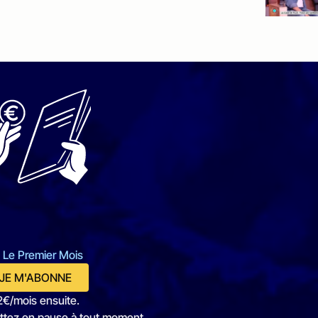
 Le Premier Mois
JE M'ABONNE
2€/mois ensuite.
ttez en pause à tout moment.