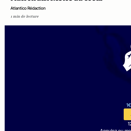
Atlantico Rédaction
1 min de lecture
1€
1
Annulez ou me