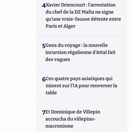
4
Xavier Driencourt : l’arrestation
du chef de la DZ Mafia ne signe
qu’une vraie-fausse détente entre
Paris et Alger
5
Gens du voyage : la nouvelle
incursion régalienne d'Attal fait
des vagues
6
Ces quatre pays asiatiques qui
misent sur l’IA pour renverser la
table
7
Et Dominique de Villepin
accoucha du villepino-
macronisme