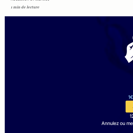
1 min de lecture
1€
1
Annulez ou me