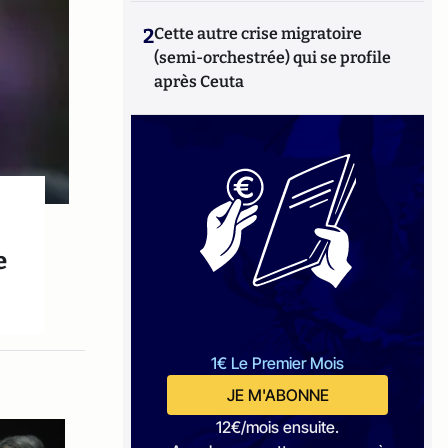
2
Cette autre crise migratoire
(semi-orchestrée) qui se profile
après Ceuta
e
1€ Le Premier Mois
JE M'ABONNE
12€/mois ensuite.