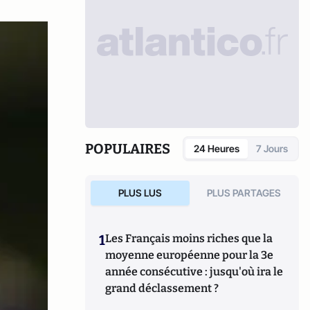
POPULAIRES
24 Heures
7 Jours
PLUS LUS
PLUS PARTAGES
1
Les Français moins riches que la
moyenne européenne pour la 3e
année consécutive : jusqu'où ira le
grand déclassement ?