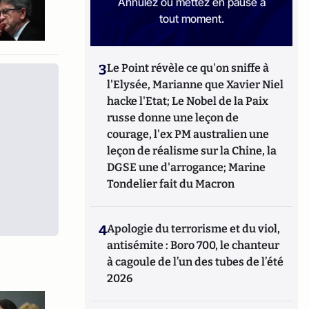
Annulez ou mettez en pause à
tout moment.
3
Le Point révèle ce qu'on sniffe à
l'Elysée, Marianne que Xavier Niel
hacke l'Etat; Le Nobel de la Paix
russe donne une leçon de
courage, l'ex PM australien une
leçon de réalisme sur la Chine, la
DGSE une d'arrogance; Marine
Tondelier fait du Macron
4
Apologie du terrorisme et du viol,
antisémite : Boro 700, le chanteur
à cagoule de l’un des tubes de l’été
2026