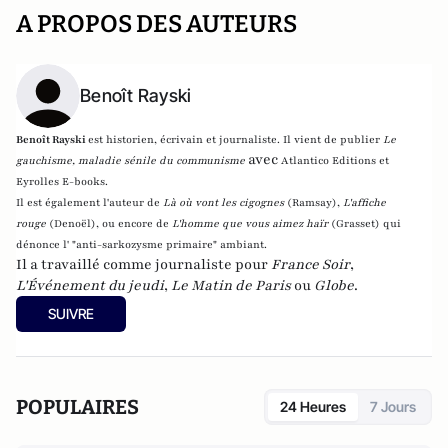
A PROPOS DES AUTEURS
Benoît Rayski
Benoît Rayski
est historien, écrivain et journaliste. Il vient de publier
Le
avec
gauchisme, maladie sénile du communisme
Atlantico Editions et
Eyrolles E-books.
Il est également l'auteur de
Là où vont les cigognes
(Ramsay),
L'affiche
rouge
(Denoël), ou encore de
L'homme que vous aimez haïr
(Grasset)
qui
dénonce l' "anti-sarkozysme primaire" ambiant.
Il a travaillé comme journaliste pour
France Soir
,
L'Événement du jeudi
,
Le Matin de Paris
ou
Globe
.
SUIVRE
POPULAIRES
24 Heures
7 Jours