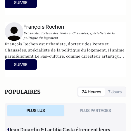
la recherche de la Faculté du groupe OMNES Education. Il
SUIVRE
intervient également à l'Université Paris Saclay, ainsi que
ponctuellement dans d'autres Universités. Il s'intéresse
principalement à l'économie et la régulation de la tech et du
numérique, aux stratégies concurrentielles, et à l'évaluation
François Rochon
des impacts économiques, sociaux et environnementaux de
Urbaniste, docteur des Ponts et Chaussées, spécialiste de la
l'introduction d'une innovation. Son expertise porte
politique du logement
principalement sur le secteur de la tech, les industries
François Rochon est urbaniste, docteur des Ponts et
créatives et culturelles, l'automobile, ainsi que les
Chaussées, spécialiste de la politique du logement. Il anime
industries de réseau
parallèlement Le Sas-culture, comme directeur artistique
et éditeur.
SUIVRE
POPULAIRES
24 Heures
7 Jours
PLUS LUS
PLUS PARTAGES
1
Jean Dujardin & Laetitia Casta étrennent leurs