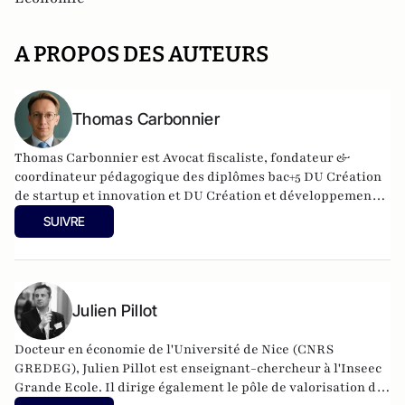
A PROPOS DES AUTEURS
Thomas Carbonnier
Thomas Carbonnier est Avocat fiscaliste, fondateur &
coordinateur pédagogique des diplômes bac+5 DU Création
de startup et innovation et DU Création et développement
de structures en santé à l'Université Paris Cité. Il est
SUIVRE
également Président de l'UNPI 95, une association de
propriétaires qui intervient dans le Val d'Oise.
Julien Pillot
Docteur en économie de l'Université de Nice (CNRS
GREDEG), Julien Pillot est enseignant-chercheur à l'Inseec
Grande Ecole. Il dirige également le pôle de valorisation de