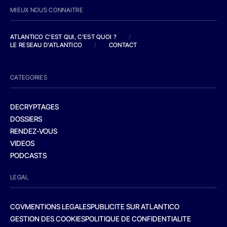
MIEUX NOUS CONNAITRE
ATLANTICO C'EST QUI, C'EST QUOI ?
/
LE RESEAU D'ATLANTICO
/
CONTACT
CATEGORIES
DECRYPTAGES
DOSSIERS
RENDEZ-VOUS
VIDEOS
PODCASTS
LEGAL
CGV
MENTIONS LEGALES
PUBLICITE SUR ATLANTICO
GESTION DES COOKIES
POLITIQUE DE CONFIDENTIALITE