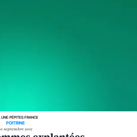
A UNE
›
PÉPITES
›
FRANCE
POITRINE
10 septembre 2012