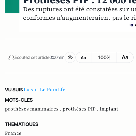
Prothèses PIP : 12 000
Des ruptures ont été constatées sur u
conformes n'augmenteraient pas le ri
Aa
100%
Écoutez cet article
0:00min
Aa
Lu sur Le Point.fr
VU SUR:
MOTS-CLES
prothèses mammaires ,
prothèses PIP ,
implant
THEMATIQUES
France