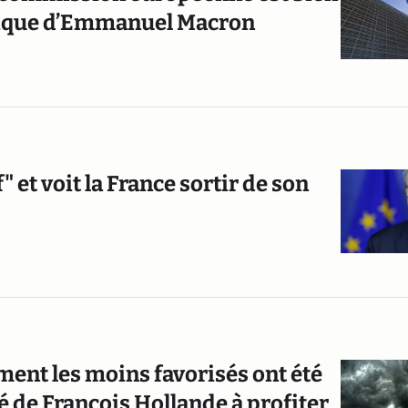
itique d’Emmanuel Macron
 et voit la France sortir de son
ment les moins favorisés ont été
é de François Hollande à profiter