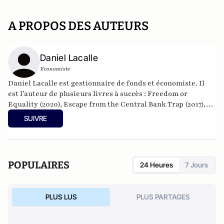
A PROPOS DES AUTEURS
Daniel Lacalle
Economiste
Daniel Lacalle est gestionnaire de fonds et économiste. Il
est l’auteur de plusieurs livres à succès : Freedom or
Equality (2020), Escape from the Central Bank Trap (2017),
The Energy World Is Flat (2015) et Life in the Financial
SUIVRE
Markets (2014). Titulaire d’un doctorat, il est également
professeur d’économie à l’IE Business School de Madrid.
POPULAIRES
24 Heures
7 Jours
PLUS LUS
PLUS PARTAGES