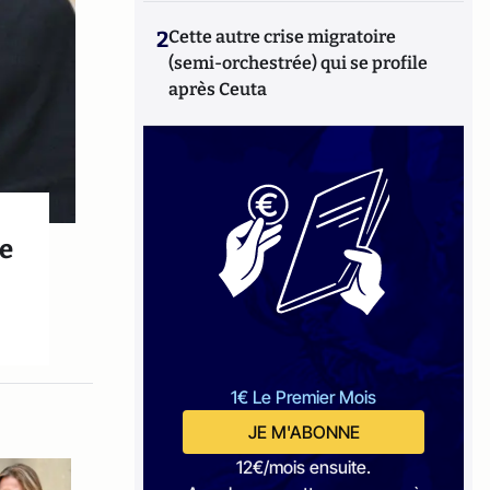
2
Cette autre crise migratoire
(semi-orchestrée) qui se profile
après Ceuta
ce
1€ Le Premier Mois
JE M'ABONNE
12€/mois ensuite.