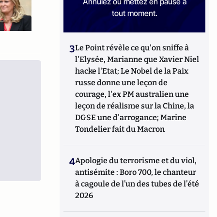
Annulez ou mettez en pause à
tout moment.
3
Le Point révèle ce qu'on sniffe à
l'Elysée, Marianne que Xavier Niel
hacke l'Etat; Le Nobel de la Paix
russe donne une leçon de
courage, l'ex PM australien une
leçon de réalisme sur la Chine, la
DGSE une d'arrogance; Marine
Tondelier fait du Macron
4
Apologie du terrorisme et du viol,
antisémite : Boro 700, le chanteur
à cagoule de l’un des tubes de l’été
2026