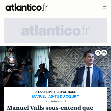
A LA UNE
›
PÉPITES
›
POLITIQUE
MANUEL, AS-TU DU CŒUR ?
2 octobre 2018
Manuel Valls sous-entend que