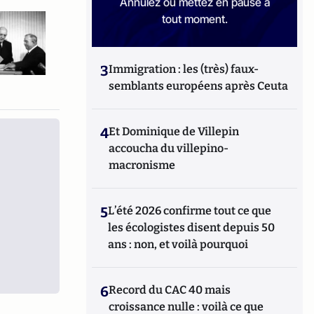
Annulez ou mettez en pause à
tout moment.
3
Immigration : les (très) faux-
semblants européens après Ceuta
4
Et Dominique de Villepin
accoucha du villepino-
macronisme
5
L’été 2026 confirme tout ce que
les écologistes disent depuis 50
ans : non, et voilà pourquoi
6
Record du CAC 40 mais
croissance nulle : voilà ce que