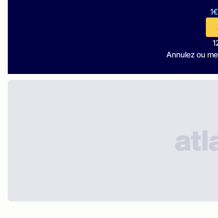
1€
1
Annulez ou me