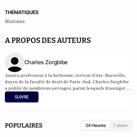
THEMATIQUES
Histoire
A PROPOS DES AUTEURS
Charles Zorgbibe
Ancien professeur à la Sorbonne, recteur d'Aix-Marseille,
doyen de la faculté de droit de Paris-Sud, Charles Zorgbibe
a publié de nombreux ouvrages, parmi lesquels Kissinger et
Les Éminences grises , aux Éditions du Cerf.
SUIVRE
POPULAIRES
24 Heures
7 Jours