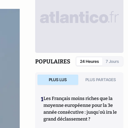
POPULAIRES
24 Heures
7 Jours
PLUS LUS
PLUS PARTAGES
1
Les Français moins riches que la
moyenne européenne pour la 3e
année consécutive : jusqu'où ira le
grand déclassement ?