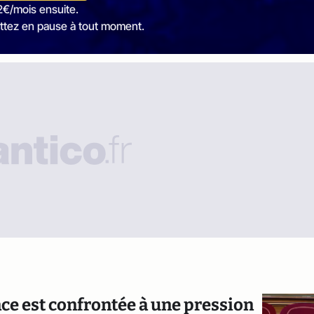
2€/mois ensuite.
ttez en pause à tout moment.
nce est confrontée à une pression