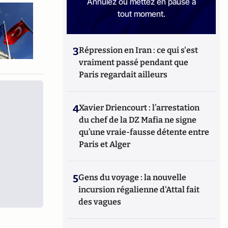
Annulez ou mettez en pause à
tout moment.
3
Répression en Iran : ce qui s'est
vraiment passé pendant que
Paris regardait ailleurs
4
Xavier Driencourt : l’arrestation
du chef de la DZ Mafia ne signe
qu’une vraie-fausse détente entre
Paris et Alger
5
Gens du voyage : la nouvelle
incursion régalienne d'Attal fait
des vagues