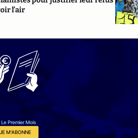
lamistes pour justifier leur refus
ir l’air
 Le Premier Mois
JE M'ABONNE