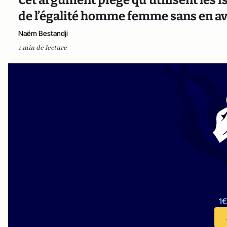
Cet argument piège qu’utilisent les is
de l’égalité homme femme sans en avo
Naëm Bestandji
1 min de lecture
1€