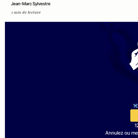
Jean-Marc Sylvestre
1 min de lecture
1€
1
Annulez ou me