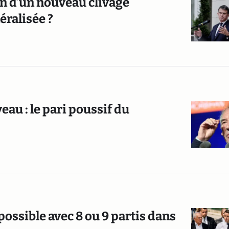
on d’un nouveau clivage
éralisée ?
au : le pari poussif du
possible avec 8 ou 9 partis dans