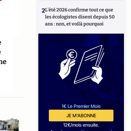
2
L’été 2026 confirme tout ce que
les écologistes disent depuis 50
ans : non, et voilà pourquoi
e
e
he
1€ Le Premier Mois
JE M'ABONNE
12€/mois ensuite.