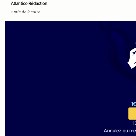
Atlantico Rédaction
1 min de lecture
1€
1
Annulez ou me