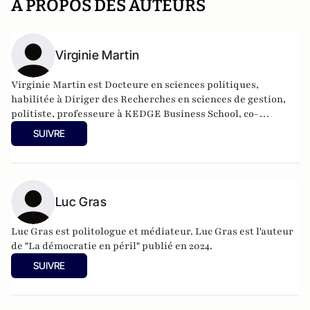
A PROPOS DES AUTEURS
Virginie Martin
Virginie Martin est Docteure en sciences politiques,
habilitée à Diriger des Recherches en sciences de gestion,
politiste, professeure à KEDGE Business School, co-
responsable du comité scientifique de la Revue Politique et
SUIVRE
Parlementaire.
Luc Gras
Luc Gras est politologue et médiateur. Luc Gras est l'auteur
de
"La démocratie en péril" publié en 2024
.
SUIVRE