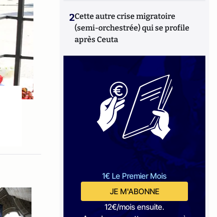
2
Cette autre crise migratoire
(semi-orchestrée) qui se profile
après Ceuta
1€ Le Premier Mois
JE M'ABONNE
12€/mois ensuite.