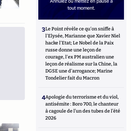
Annulez ou mettez en pause à
tout moment.
3
Le Point révèle ce qu'on sniffe à
l'Elysée, Marianne que Xavier Niel
hacke l'Etat; Le Nobel de la Paix
russe donne une leçon de
courage, l'ex PM australien une
leçon de réalisme sur la Chine, la
DGSE une d'arrogance; Marine
Tondelier fait du Macron
4
Apologie du terrorisme et du viol,
antisémite : Boro 700, le chanteur
à cagoule de l’un des tubes de l’été
2026