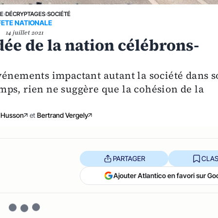
NE
›
DÉCRYPTAGES
›
SOCIÉTÉ
FETE NATIONALE
14 juillet 2021
idée de la nation célébrons-
vénements impactant autant la société dans 
ps, rien ne suggère que la cohésion de la
 Husson
et
Bertrand Vergely
PARTAGER
CLAS
Ajouter Atlantico en favori sur Go