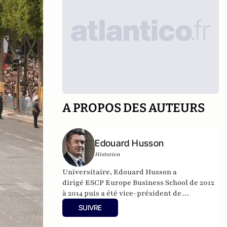
A PROPOS DES AUTEURS
Edouard Husson
Historien
Universitaire, Edouard Husson a
dirigé
ESCP Europe Business School
de 2012
à 2014
puis a été vice-président de
l’Université Paris Sciences & Lettres (
PSL
).
SUIVRE
Il est actuellement professeur à l’Institut
Franco-Allemand d’Etudes Européennes (à