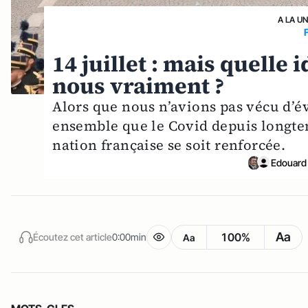
A LA U
14 juillet : mais quelle 
nous vraiment ?
Alors que nous n’avions pas vécu d’é
ensemble que le Covid depuis longtem
nation française se soit renforcée.
Edouard
Aa
100%
Écoutez cet article
0:00min
Aa