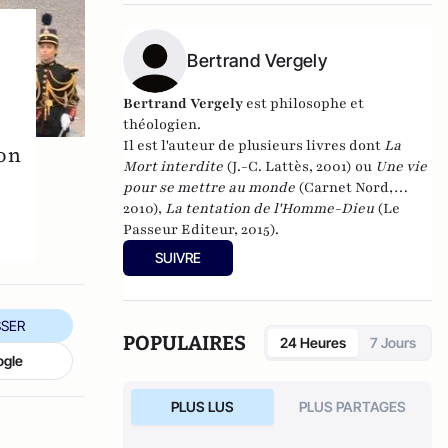
l’Université de Cergy-Pontoise). Spécialiste
de l’histoire de l’Allemagne et de l’Europe, il
travaille en particulier sur la modernisation
Bertrand Vergely
politique des sociétés depuis la Révolution
française. Il est l’auteur d’ouvrages et de
Bertrand Vergely
est philosophe et
nombreux articles sur l’histoire de
théologien.
l’Allemagne depuis la Révolution française,
Il est l'auteur de plusieurs livres dont
La
son
l’histoire des mondialisations, l’histoire de
Mort interdite
(J.-C. Lattès, 2001) ou
Une vie
la monnaie, l’histoire du nazisme et des
pour se mettre au monde
(Carnet Nord,
autres violences de masse au XXème siècle
2010),
La tentation de l'Homme-Dieu
(Le
ou l’histoire des relations internationales et
Passeur Editeur, 2015).
des conflits contemporains. Il écrit en ce
SUIVRE
moment une biographie de Benjamin
Disraëli.
SER
POPULAIRES
24 Heures
7 Jours
ogle
PLUS LUS
PLUS PARTAGES