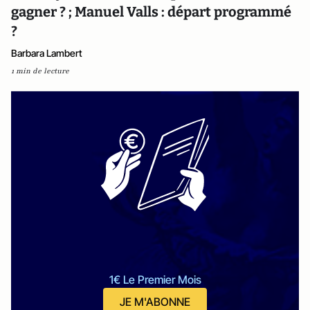
gagner ? ; Manuel Valls : départ programmé
?
Barbara Lambert
1 min de lecture
1€ Le Premier Mois
JE M'ABONNE