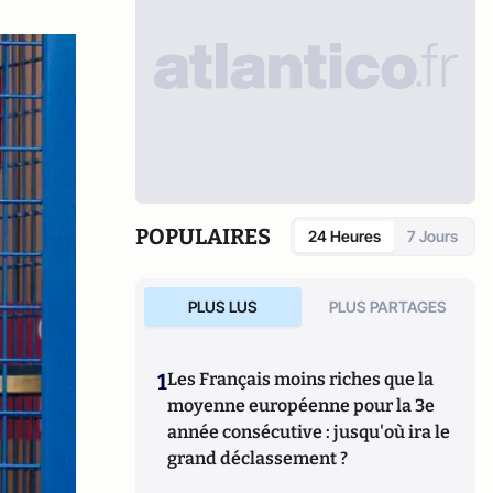
POPULAIRES
24 Heures
7 Jours
PLUS LUS
PLUS PARTAGES
1
Les Français moins riches que la
moyenne européenne pour la 3e
année consécutive : jusqu'où ira le
grand déclassement ?