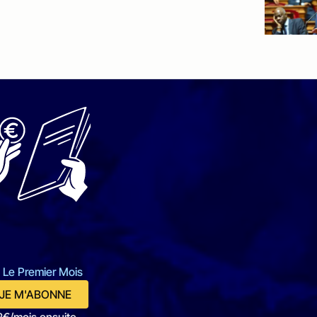
 Le Premier Mois
JE M'ABONNE
2€/mois ensuite.