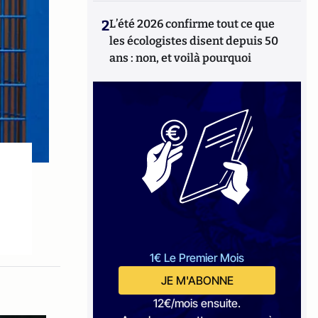
2
L’été 2026 confirme tout ce que
les écologistes disent depuis 50
ans : non, et voilà pourquoi
1€ Le Premier Mois
JE M'ABONNE
12€/mois ensuite.