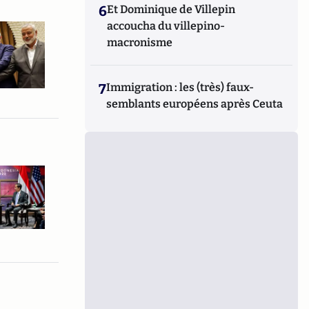
6
Et Dominique de Villepin
accoucha du villepino-
macronisme
7
Immigration : les (très) faux-
semblants européens après Ceuta