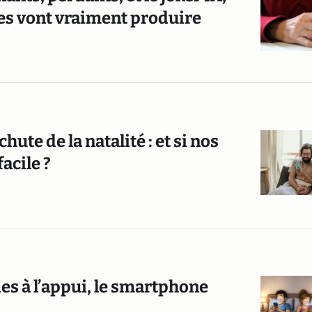
mes vont vraiment produire
te de la natalité : et si nos
acile ?
 à l’appui, le smartphone