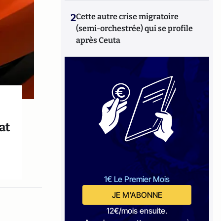
2
Cette autre crise migratoire
(semi-orchestrée) qui se profile
après Ceuta
at
1€ Le Premier Mois
JE M'ABONNE
12€/mois ensuite.