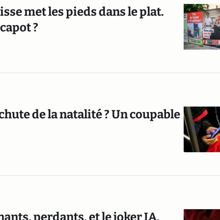
sse met les pieds dans le plat.
 capot ?
hute de la natalité ? Un coupable
nants, perdants, et le joker IA,