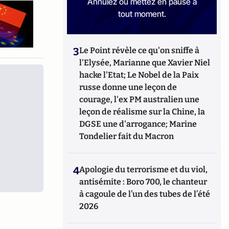
Annulez ou mettez en pause à
tout moment.
3
Le Point révèle ce qu'on sniffe à
l'Elysée, Marianne que Xavier Niel
hacke l'Etat; Le Nobel de la Paix
russe donne une leçon de
courage, l'ex PM australien une
leçon de réalisme sur la Chine, la
DGSE une d'arrogance; Marine
Tondelier fait du Macron
4
Apologie du terrorisme et du viol,
antisémite : Boro 700, le chanteur
à cagoule de l’un des tubes de l’été
2026