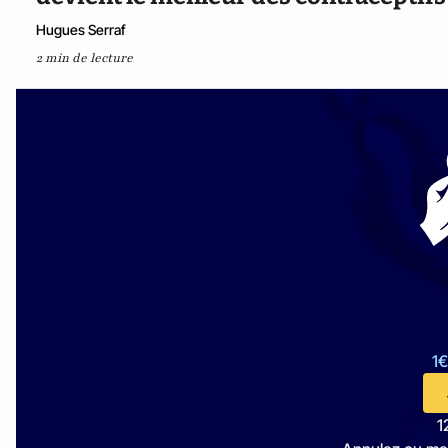
Hugues Serraf
2 min de lecture
1€
1