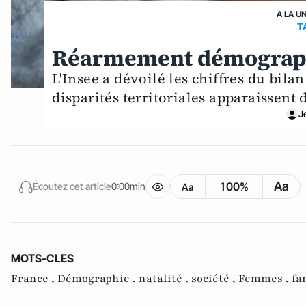
A LA U
T
Réarmement démographi
L'Insee a dévoilé les chiffres du bil
disparités territoriales apparaissent
J
Aa
100%
Écoutez cet article
0:00min
Aa
MOTS-CLES
France ,
Démographie ,
natalité ,
société ,
Femmes ,
fa