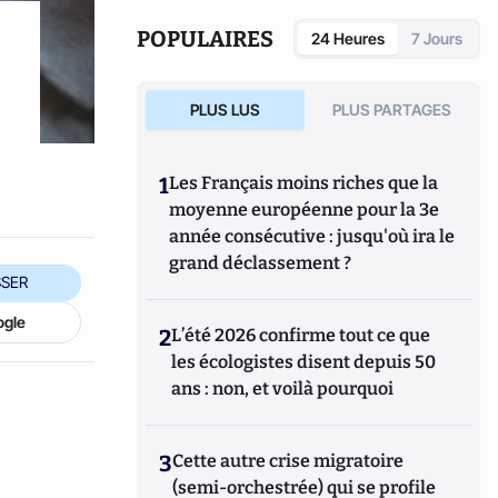
expositions, et a publié plusieurs ouvrages
consacrés à l'Afrique et aux aspects sociaux
POPULAIRES
24 Heures
7 Jours
et économiques de l'immigration en France.
Il a notamment publié La France en Afrique
1520-2020 (L'Harmattan), La tentation
PLUS LUS
PLUS PARTAGES
Zemmour et le Grand Remplacement
(Ovadia 2021), Le coût annuel de
l'immigration (Contribuables Associés 2022).
1
Les Français moins riches que la
moyenne européenne pour la 3e
année consécutive : jusqu'où ira le
grand déclassement ?
SER
ogle
2
L’été 2026 confirme tout ce que
les écologistes disent depuis 50
ans : non, et voilà pourquoi
3
Cette autre crise migratoire
(semi-orchestrée) qui se profile