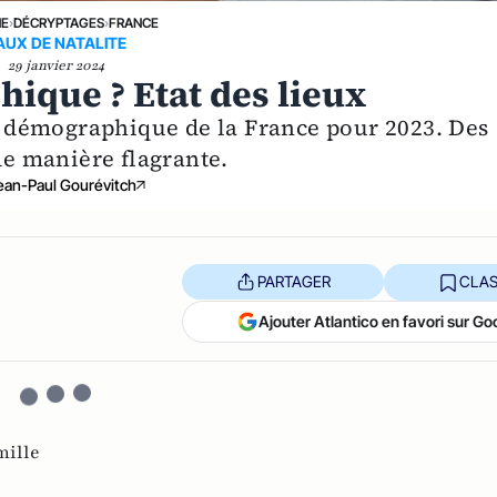
NE
›
DÉCRYPTAGES
›
FRANCE
AUX DE NATALITE
29 janvier 2024
que ? Etat des lieux
an démographique de la France pour 2023. Des
 de manière flagrante.
ean-Paul Gourévitch
PARTAGER
CLAS
Ajouter Atlantico en favori sur Go
mille