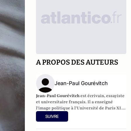
A PROPOS DES AUTEURS
Jean-Paul Gourévitch
Jean-Paul Gourévitch
est écrivain, essayiste
et universitaire français. Il a enseigné
l'image politique à l'Université de Paris XII,
a contribué à l'élaboration de l'histoire de la
SUIVRE
littérature de la jeunesse et de ses
illustrateurs par ses ouvrages et ses