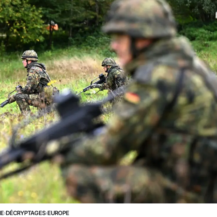
NE
›
DÉCRYPTAGES
›
EUROPE