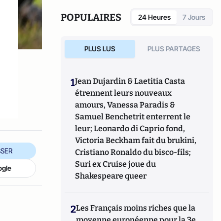
POPULAIRES
24 Heures
7 Jours
PLUS LUS
PLUS PARTAGES
1
Jean Dujardin & Laetitia Casta
étrennent leurs nouveaux
amours, Vanessa Paradis &
Samuel Benchetrit enterrent le
leur; Leonardo di Caprio fond,
Victoria Beckham fait du brukini,
SER
Cristiano Ronaldo du bisco-fils;
Suri ex Cruise joue du
ogle
Shakespeare queer
2
Les Français moins riches que la
moyenne européenne pour la 3e