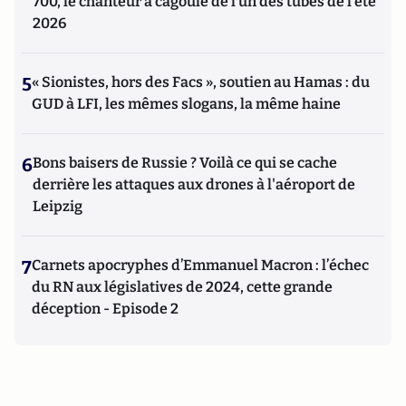
700, le chanteur à cagoule de l’un des tubes de l’été
2026
5
« Sionistes, hors des Facs », soutien au Hamas : du
GUD à LFI, les mêmes slogans, la même haine
6
Bons baisers de Russie ? Voilà ce qui se cache
derrière les attaques aux drones à l'aéroport de
Leipzig
7
Carnets apocryphes d’Emmanuel Macron : l’échec
du RN aux législatives de 2024, cette grande
déception - Episode 2