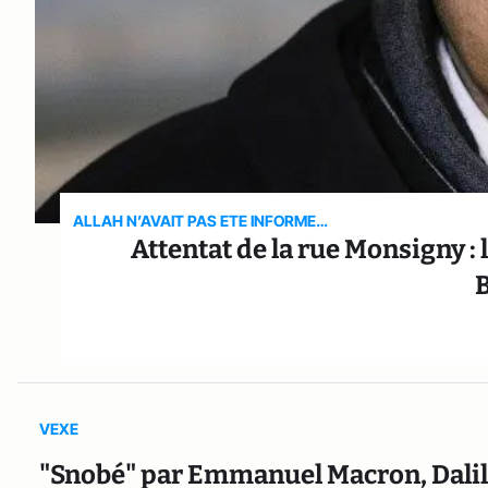
ALLAH N’AVAIT PAS ETE INFORME…
Attentat de la rue Monsigny : 
VEXE
"Snobé" par Emmanuel Macron, Dalil