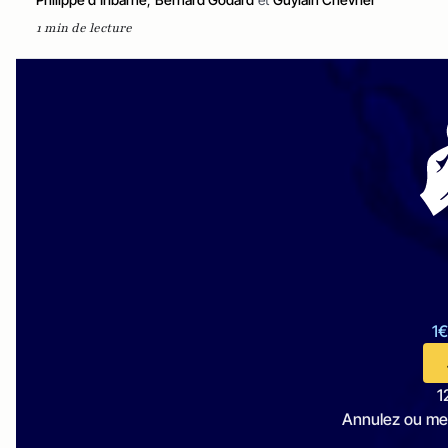
1 min de lecture
1€
1
Annulez ou me