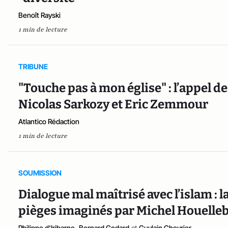
Benoît Rayski
1 min de lecture
TRIBUNE
"Touche pas à mon église" : l’appel de
Nicolas Sarkozy et Eric Zemmour
Atlantico Rédaction
1 min de lecture
SOUMISSION
Dialogue mal maîtrisé avec l’islam : 
pièges imaginés par Michel Houelle
Philippe d'Iribarne
,
Bernard Godard
et
Guylain Chevrier