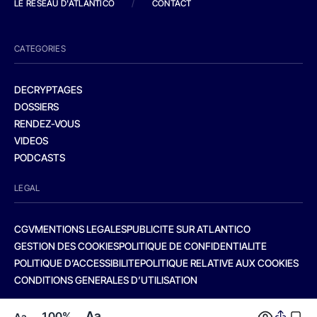
LE RESEAU D'ATLANTICO
/
CONTACT
CATEGORIES
DECRYPTAGES
DOSSIERS
RENDEZ-VOUS
VIDEOS
PODCASTS
LEGAL
CGV
MENTIONS LEGALES
PUBLICITE SUR ATLANTICO
GESTION DES COOKIES
POLITIQUE DE CONFIDENTIALITE
POLITIQUE D’ACCESSIBILITE
POLITIQUE RELATIVE AUX COOKIES
CONDITIONS GENERALES D’UTILISATION
Aa
100%
Aa