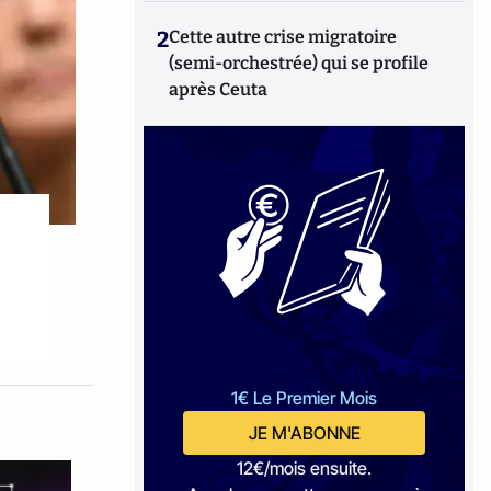
2
Cette autre crise migratoire
(semi-orchestrée) qui se profile
après Ceuta
1€ Le Premier Mois
JE M'ABONNE
12€/mois ensuite.