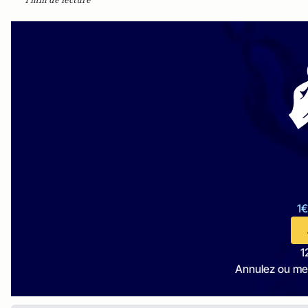
1 min de lecture
1€
1
Annulez ou me