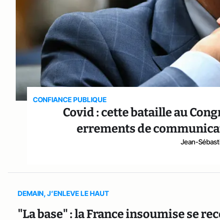
CONFIANCE PUBLIQUE
Covid : cette bataille au Con
errements de communicat
Jean-Sébast
DEMAIN, J’ENLEVE LE HAUT
"La base" : la France insoumise se re