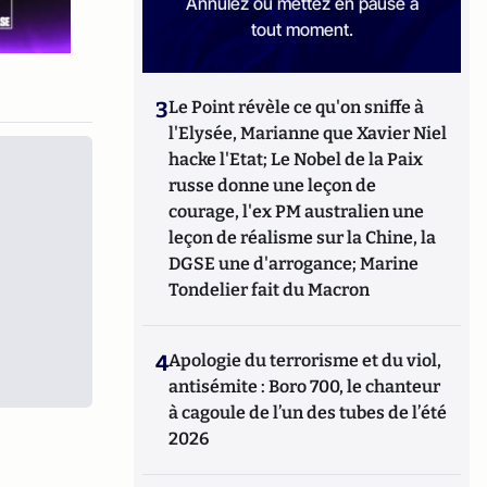
Annulez ou mettez en pause à
tout moment.
3
Le Point révèle ce qu'on sniffe à
l'Elysée, Marianne que Xavier Niel
hacke l'Etat; Le Nobel de la Paix
russe donne une leçon de
courage, l'ex PM australien une
leçon de réalisme sur la Chine, la
DGSE une d'arrogance; Marine
Tondelier fait du Macron
4
Apologie du terrorisme et du viol,
antisémite : Boro 700, le chanteur
à cagoule de l’un des tubes de l’été
2026