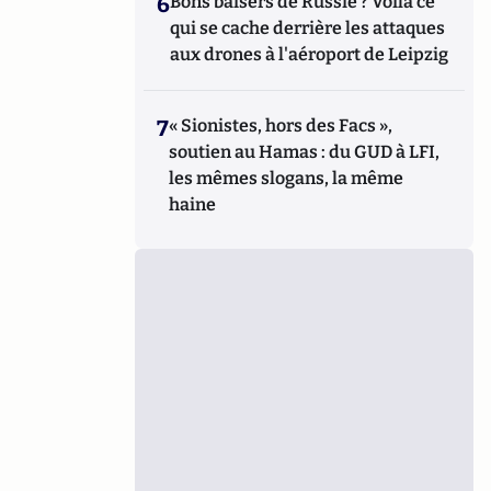
6
Bons baisers de Russie ? Voilà ce
qui se cache derrière les attaques
aux drones à l'aéroport de Leipzig
7
« Sionistes, hors des Facs »,
soutien au Hamas : du GUD à LFI,
les mêmes slogans, la même
haine