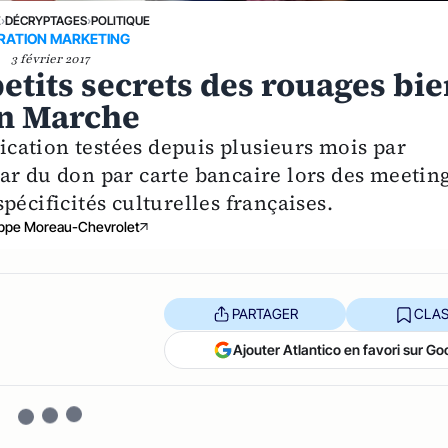
E
›
DÉCRYPTAGES
›
POLITIQUE
RATION MARKETING
3 février 2017
etits secrets des rouages bi
En Marche
cation testées depuis plusieurs mois par
ar du don par carte bancaire lors des meeting
pécificités culturelles françaises.
ippe Moreau-Chevrolet
PARTAGER
CLAS
Ajouter Atlantico en favori sur Go