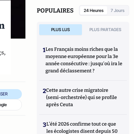
POPULAIRES
24 Heures
7 Jours
en
PLUS LUS
PLUS PARTAGES
1
Les Français moins riches que la
s,
moyenne européenne pour la 3e
année consécutive : jusqu'où ira le
grand déclassement ?
2
Cette autre crise migratoire
SER
(semi-orchestrée) qui se profile
après Ceuta
ogle
3
L’été 2026 confirme tout ce que
les écologistes disent depuis 50