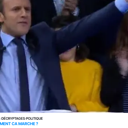
E
›
DÉCRYPTAGES
›
POLITIQUE
MENT CA MARCHE ?