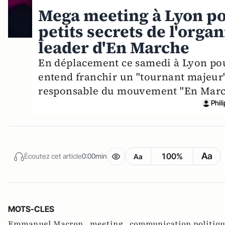
Mega meeting à Lyon p
petits secrets de l'org
leader d'En Marche
En déplacement ce samedi à Lyon p
entend franchir un "tournant majeur
responsable du mouvement "En March
Phil
Aa
100%
Écoutez cet article
0:00min
Aa
MOTS-CLES
Emmanuel Macron ,
meeting ,
communication politiqu