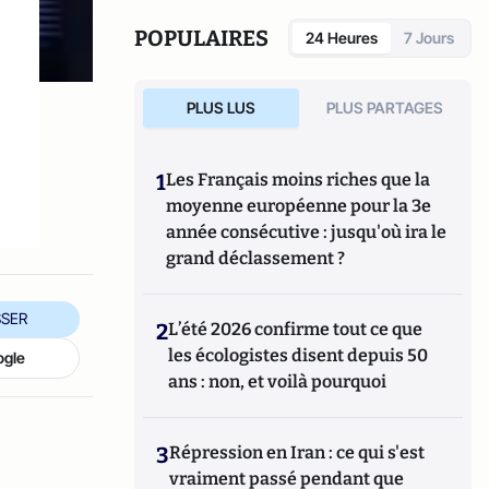
POPULAIRES
24 Heures
7 Jours
PLUS LUS
PLUS PARTAGES
1
Les Français moins riches que la
moyenne européenne pour la 3e
année consécutive : jusqu'où ira le
grand déclassement ?
SER
2
L’été 2026 confirme tout ce que
les écologistes disent depuis 50
ogle
ans : non, et voilà pourquoi
3
Répression en Iran : ce qui s'est
vraiment passé pendant que