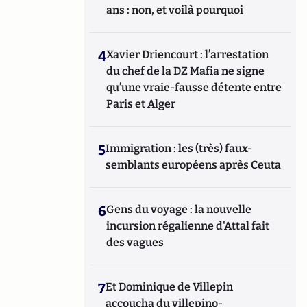
ans : non, et voilà pourquoi
4
Xavier Driencourt : l’arrestation
du chef de la DZ Mafia ne signe
qu’une vraie-fausse détente entre
Paris et Alger
5
Immigration : les (très) faux-
semblants européens après Ceuta
6
Gens du voyage : la nouvelle
incursion régalienne d'Attal fait
des vagues
7
Et Dominique de Villepin
accoucha du villepino-