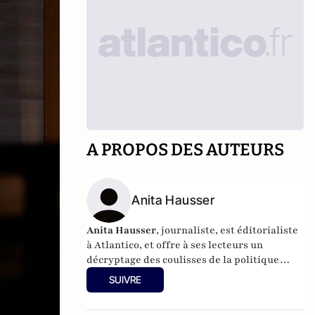
A PROPOS DES AUTEURS
Anita Hausser
Anita Hausser
, journaliste, est éditorialiste
à Atlantico, et offre à ses lecteurs un
décryptage des coulisses de la politique
française et internationale. Elle a
SUIVRE
notamment publié
Sarkozy, itinéraire d'une
ambition
(Editions l'Archipel, 2003). Elle a