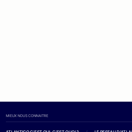
MIEUX NOUS CONNAITRE
ATLANTICO C'EST QUI, C'EST QUOI ?
/
LE RESEAU D'ATL