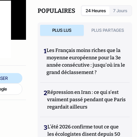
également réalisé les documentaires
Femme
députée, un homme comme les autres ?
POPULAIRES
24 Heures
7 Jours
(2014) et
Bruno Le Maire, l'Affranchi
(2015).
PLUS LUS
PLUS PARTAGES
1
Les Français moins riches que la
moyenne européenne pour la 3e
année consécutive : jusqu'où ira le
grand déclassement ?
SER
ogle
2
Répression en Iran : ce qui s'est
vraiment passé pendant que Paris
regardait ailleurs
3
L’été 2026 confirme tout ce que
les écologistes disent depuis 50