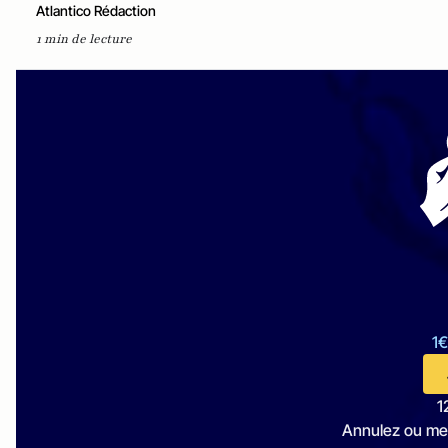
Atlantico Rédaction
1 min de lecture
1€
1
Annulez ou me