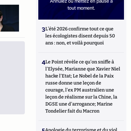
Annulez ou mettez en pause à
tout moment.
3
L’été 2026 confirme tout ce que
les écologistes disent depuis 50
ans : non, et voilà pourquoi
4
Le Point révèle ce qu'on sniffe à
l'Elysée, Marianne que Xavier Niel
hacke l'Etat; Le Nobel de la Paix
russe donne une leçon de
courage, l'ex PM australien une
leçon de réalisme sur la Chine, la
DGSE une d'arrogance; Marine
Tondelier fait du Macron
5
Apologie du terrorisme et du viol,