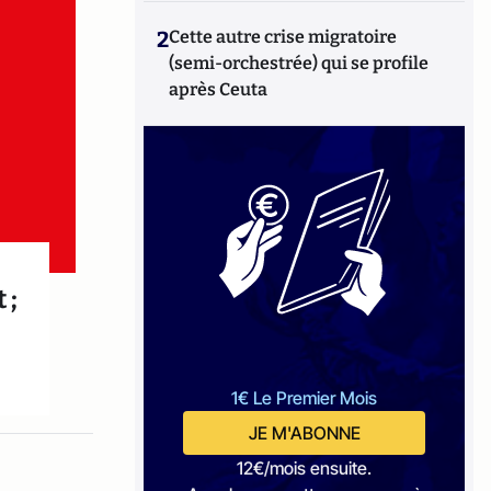
2
Cette autre crise migratoire
(semi-orchestrée) qui se profile
après Ceuta
 ;
1€ Le Premier Mois
JE M'ABONNE
12€/mois ensuite.