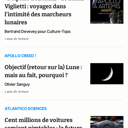
Viglietti : voyagez dans
l'intimité des marcheurs
lunaires
Bertrand Devevey pour Culture-Tops
1 min de lecture
APOLLO CREED !
Objectif (retour sur la) Lune :
mais au fait, pourquoi ?
Olivier Sanguy
1 min de lecture
ATLANTICO SCIENCES
Cent millions de voitures
seraient piratables ; la future